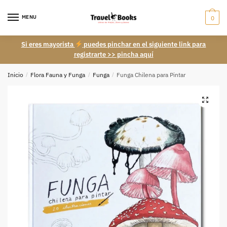
Skip
Skip
to
to
MENU
0
navigation
content
Si eres mayorista
puedes pinchar en el siguiente link para
registrarte >> pincha aquí
Inicio
/
Flora Fauna y Funga
/
Funga
/
Funga Chilena para Pintar