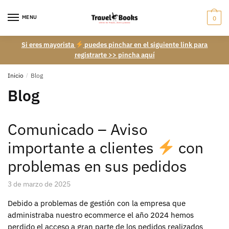
Skip
Skip
to
to
MENU
0
navigation
content
Si eres mayorista
puedes pinchar en el siguiente link para
registrarte >> pincha aquí
Inicio
/
Blog
Blog
Comunicado – Aviso
importante a clientes
con
problemas en sus pedidos
3 de marzo de 2025
Debido a problemas de gestión con la empresa que
administraba nuestro ecommerce el año 2024 hemos
perdido el acceso a gran parte de los pedidos realizados