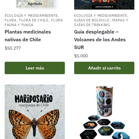
Agotado
,
,
ECOLOGÍA Y MEDIOAMBIENTE
ECOLOGÍA Y MEDIOAMBIENTE
,
,
,
FLORA
FLORA DE CHILE
FLORA
GUÍAS DE BOLSILLO
MAPAS Y
FAUNA Y FUNGA
GUÍAS DE TREKKING
Plantas medicinales
Guia desplegable –
nativas de Chile
Volcanes de los Andes
SUR
$
50.277
$
5.000
Leer más
Añadir al carrito