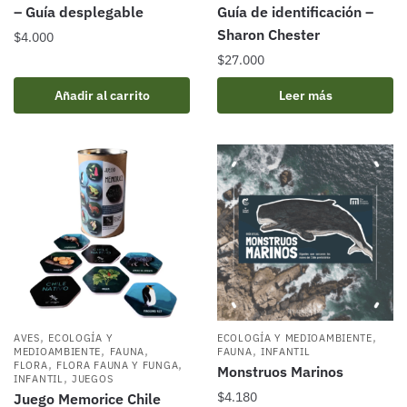
– Guía desplegable
Guía de identificación –
Sharon Chester
$
4.000
$
27.000
Añadir al carrito
Leer más
,
,
AVES
ECOLOGÍA Y
ECOLOGÍA Y MEDIOAMBIENTE
,
,
,
MEDIOAMBIENTE
FAUNA
FAUNA
INFANTIL
,
,
FLORA
FLORA FAUNA Y FUNGA
Monstruos Marinos
,
INFANTIL
JUEGOS
$
4.180
Juego Memorice Chile