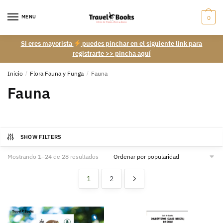
Skip
Skip
to
to
MENU
0
navigation
content
Si eres mayorista
puedes pinchar en el siguiente link para
registrarte >> pincha aquí
Inicio
/
Flora Fauna y Funga
/
Fauna
Fauna
SHOW FILTERS
Ordenado
Mostrando 1–24 de 28 resultados
por
popularidad
1
2