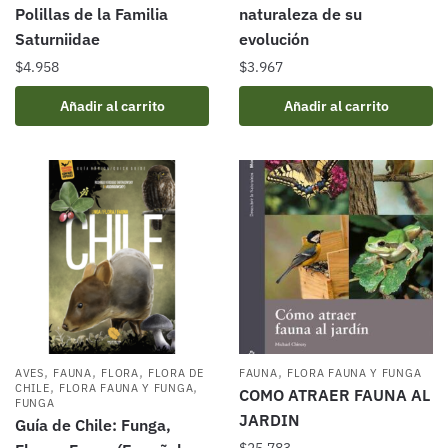
Polillas de la Familia
naturaleza de su
Saturniidae
evolución
$
4.958
$
3.967
Añadir al carrito
Añadir al carrito
,
,
,
,
AVES
FAUNA
FLORA
FLORA DE
FAUNA
FLORA FAUNA Y FUNGA
,
,
CHILE
FLORA FAUNA Y FUNGA
COMO ATRAER FAUNA AL
FUNGA
JARDIN
Guía de Chile: Funga,
$
25.783