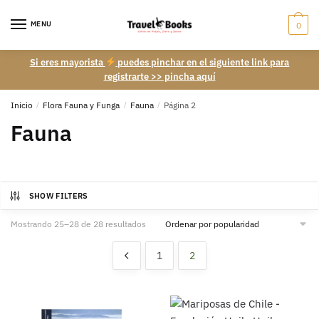
Skip
Skip
to
to
MENU
0
navigation
content
Si eres mayorista
puedes pinchar en el siguiente link para
registrarte >> pincha aquí
Inicio
/
Flora Fauna y Funga
/
Fauna
/
Página 2
Fauna
SHOW FILTERS
Ordenado
Mostrando 25–28 de 28 resultados
por
popularidad
1
2