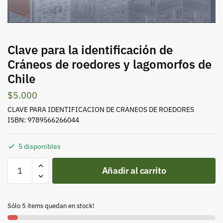
Clave para la identificación de
Cráneos de roedores y lagomorfos de
Chile
$
5.000
CLAVE PARA IDENTIFICACION DE CRANEOS DE ROEDORES
ISBN: 9789566266044
5 disponibles
Clave
Añadir al carrito
para
la
identificación
Sólo 5 items quedan en stock!
de
Cráneos