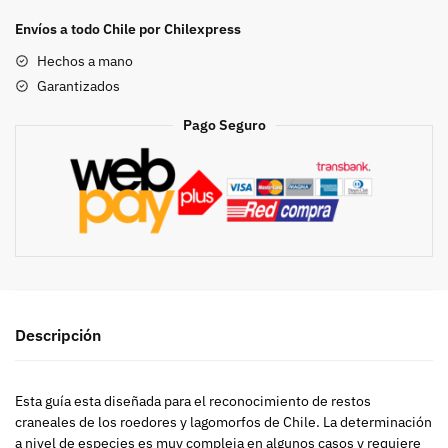
de
Envíos a todo Chile por Chilexpress
roedores
Hechos a mano
y
Garantizados
lagomorfos
de
Pago Seguro
Chile
cantidad
Descripción
Esta guía esta diseñada para el reconocimiento de restos
craneales de los roedores y lagomorfos de Chile. La determinación
a nivel de especies es muy compleja en algunos casos y requiere