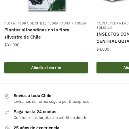
,
,
,
FLORA
FLORA DE CHILE
FLORA FAUNA Y FUNGA
FAUNA
FLORA FAU
BOLSILLO
Plantas altoandinas en la flora
INSECTOS CO
silvestre de Chile
CENTRAL GUIA
$
31.000
$
4.000
Añadir al carrito
Aña
Envios a todo Chile
Enviamos de forma segura por Bluexpress
Paga hasta 24 cuotas
Con todas las tarjetas de crédito o débito.
25 años de experiencia