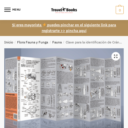
Skip
Skip
to
to
MENU
0
navigation
content
Si eres mayorista
puedes pinchar en el siguiente link para
registrarte >> pincha aquí
Inicio
/
Flora Fauna y Funga
/
Fauna
/
Clave para la identificación de Cráneos de roedores y lagomorfos de Chile