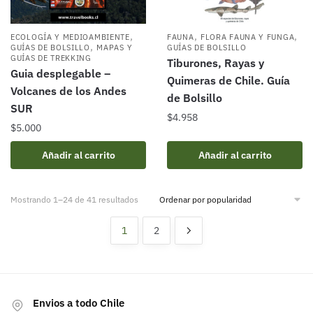
,
,
,
ECOLOGÍA Y MEDIOAMBIENTE
FAUNA
FLORA FAUNA Y FUNGA
,
GUÍAS DE BOLSILLO
MAPAS Y
GUÍAS DE BOLSILLO
GUÍAS DE TREKKING
Tiburones, Rayas y
Guia desplegable –
Quimeras de Chile. Guía
Volcanes de los Andes
de Bolsillo
SUR
$
4.958
$
5.000
Añadir al carrito
Añadir al carrito
Ordenado
Mostrando 1–24 de 41 resultados
por
popularidad
1
2
Envios a todo Chile