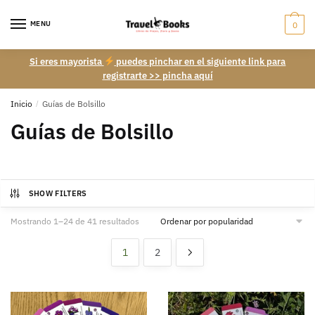
Skip
Skip
to
to
MENU
0
navigation
content
Si eres mayorista
puedes pinchar en el siguiente link para
registrarte >> pincha aquí
Inicio
/
Guías de Bolsillo
Guías de Bolsillo
SHOW FILTERS
Ordenado
Mostrando 1–24 de 41 resultados
por
popularidad
1
2