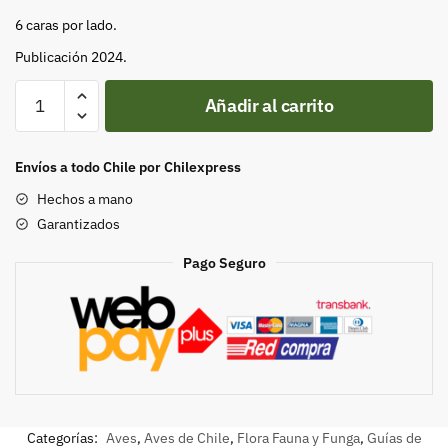
6 caras por lado.
Publicación 2024.
AVES
Añadir al carrito
CONTINENTALES
DE
CHILE
Envíos a todo Chile por Chilexpress
CENTRAL
Hechos a mano
–
Garantizados
INLAND
BIRDS
Pago Seguro
OF
CENTRAL
CHILE
cantidad
Categorías:
Aves
,
Aves de Chile
,
Flora Fauna y Funga
,
Guías de