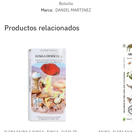
Bolsillo
Marca:
DANIEL MARTINEZ
Productos relacionados
,
,
,
FLORA FAUNA Y FUNGA
FUNGA
GUÍAS DE
FAUNA
FLORA FAU