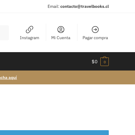
Email:
contacto@travelbooks.cl
Instagram
Mi Cuenta
Pagar compra
$
0
0
ncha aquí