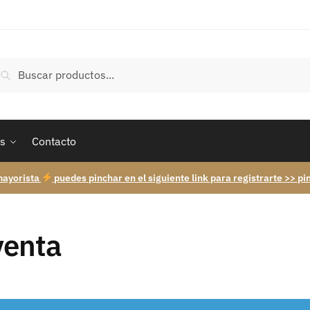
uscar
Buscar
r:
s
Contacto
mayorista
puedes pinchar en el siguiente link para registrarte >> pi
venta