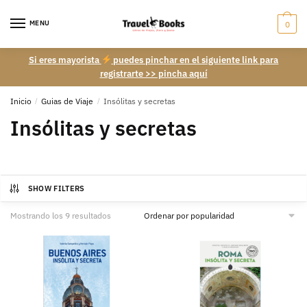
Skip
Skip
to
to
MENU
0
navigation
content
Si eres mayorista
puedes pinchar en el siguiente link para
registrarte >> pincha aquí
Inicio
/
Guias de Viaje
/
Insólitas y secretas
Insólitas y secretas
SHOW FILTERS
Ordenado
Mostrando los 9 resultados
por
popularidad