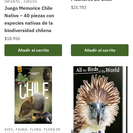
,
INFANTIL
JUEGOS
$
25.783
Juego Memorice Chile
Nativo – 40 piezas con
especies nativas de la
biodiversidad chilena
$
18.950
Añadir al carrito
Añadir al carrito
,
,
,
AVES
FAUNA
FLORA
FLORA DE