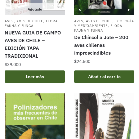
Agotado
,
,
,
,
AVES
AVES DE CHILE
FLORA
AVES
AVES DE CHILE
ECOLOGÍA
,
FAUNA Y FUNGA
Y MEDIOAMBIENTE
FLORA
FAUNA Y FUNGA
NUEVA GUIA DE CAMPO
De Chincol a Jote – 200
AVES DE CHILE –
aves chilenas
EDICIÓN TAPA
imprescindibles
TRADICIONAL
$
24.500
$
39.000
Leer más
Añadir al carrito