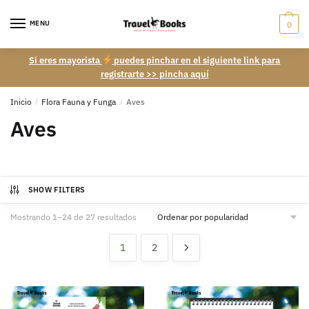
Skip
Skip
to
to
MENU
0
navigation
content
Si eres mayorista
puedes pinchar en el siguiente link para
registrarte >> pincha aquí
Inicio
/
Flora Fauna y Funga
/
Aves
Aves
SHOW FILTERS
Ordenado
Mostrando 1–24 de 27 resultados
por
popularidad
1
2