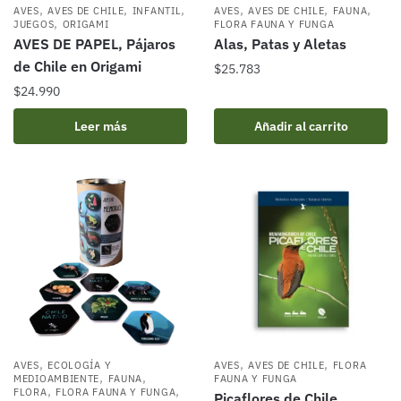
,
,
,
,
,
,
AVES
AVES DE CHILE
INFANTIL
AVES
AVES DE CHILE
FAUNA
,
JUEGOS
ORIGAMI
FLORA FAUNA Y FUNGA
AVES DE PAPEL, Pájaros
Alas, Patas y Aletas
de Chile en Origami
$
25.783
$
24.990
Leer más
Añadir al carrito
,
,
,
AVES
ECOLOGÍA Y
AVES
AVES DE CHILE
FLORA
,
,
MEDIOAMBIENTE
FAUNA
FAUNA Y FUNGA
,
,
FLORA
FLORA FAUNA Y FUNGA
Picaflores de Chile