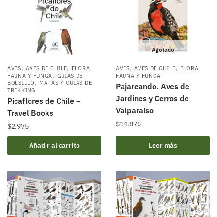
Agotado
,
,
,
,
AVES
AVES DE CHILE
FLORA
AVES
AVES DE CHILE
FLORA
,
FAUNA Y FUNGA
GUÍAS DE
FAUNA Y FUNGA
,
BOLSILLO
MAPAS Y GUÍAS DE
Pajareando. Aves de
TREKKING
Jardines y Cerros de
Picaflores de Chile –
Valparaiso
Travel Books
$
14.875
$
2.975
Añadir al carrito
Leer más