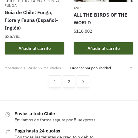
,
,
CHILE
FLORA FAUNA Y FUNGA
FUNGA
AVES
Guía de Chile: Funga,
ALL THE BIRDS OF THE
Flora y Fauna (Español-
WORLD
Inglés)
$
118.802
$
25.783
Añadir al carrito
Añadir al carrito
Ordenado
Mostrando 1–24 de 27 resultados
por
popularidad
1
2
Envios a todo Chile
Enviamos de forma segura por Bluexpress
Paga hasta 24 cuotas
Con todas las tarjetas de crédito o débito.