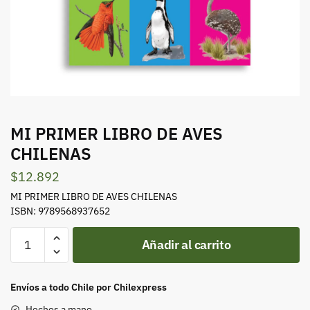
MI PRIMER LIBRO DE AVES
CHILENAS
$
12.892
MI PRIMER LIBRO DE AVES CHILENAS
ISBN: 9789568937652
MI
Añadir al carrito
PRIMER
LIBRO
DE
Envíos a todo Chile por Chilexpress
AVES
Hechos a mano