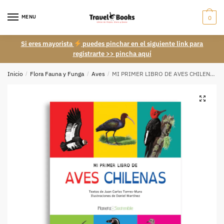
Skip
Skip
to
to
MENU
0
navigation
content
Si eres mayorista
puedes pinchar en el siguiente link para
registrarte >> pincha aquí
Inicio
/
Flora Fauna y Funga
/
Aves
/
MI PRIMER LIBRO DE AVES CHILENAS