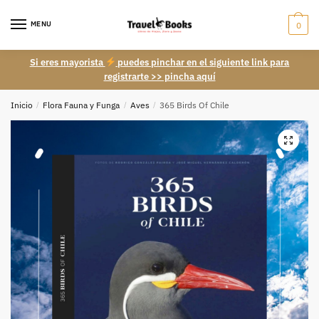
Skip
Skip
to
to
MENU
0
navigation
content
Si eres mayorista
puedes pinchar en el siguiente link para
registrarte >> pincha aquí
Inicio
/
Flora Fauna y Funga
/
Aves
/
365 Birds Of Chile