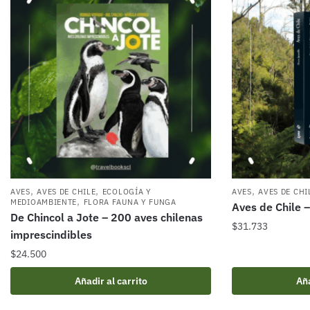
,
,
,
AVES
AVES DE CHILE
ECOLOGÍA Y
AVES
AVES DE CHI
,
MEDIOAMBIENTE
FLORA FAUNA Y FUNGA
Aves de Chile –
De Chincol a Jote – 200 aves chilenas
$
31.733
imprescindibles
$
24.500
Añadir al carrito
Aña