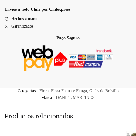
Bolsillo
Árboles
Envíos a todo Chile por Chilexpress
Nativos,
Hechos a mano
Zona
Garantizados
Central
de
Pago Seguro
Chile
cantidad
Categorías:
Flora
,
Flora Fauna y Funga
,
Guías de Bolsillo
Marca:
DANIEL MARTINEZ
Productos relacionados