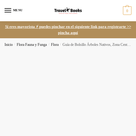
Skip
Skip
to
to
MENU
0
navigation
content
Si eres mayorista ⚡ puedes pinchar en el siguiente link para registrarte >>
pincha aquí
Inicio
/
Flora Fauna y Funga
/
Flora
/
Guía de Bolsillo Árboles Nativos, Zona Central de Chile