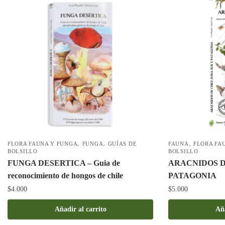
,
,
,
FLORA FAUNA Y FUNGA
FUNGA
GUÍAS DE
FAUNA
FLORA FA
BOLSILLO
BOLSILLO
FUNGA DESERTICA – Guia de
ARACNIDOS D
reconocimiento de hongos de chile
PATAGONIA
$
4.000
$
5.000
Añadir al carrito
Aña