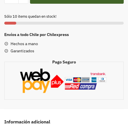
La
naturaleza
Sólo 10 items quedan en stock!
de
su
evolución
Envíos a todo Chile por Chilexpress
cantidad
Hechos a mano
Garantizados
Pago Seguro
Información adicional