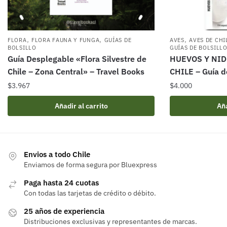
,
,
,
FLORA
FLORA FAUNA Y FUNGA
GUÍAS DE
AVES
AVES DE CHI
BOLSILLO
GUÍAS DE BOLSILL
Guía Desplegable «Flora Silvestre de
HUEVOS Y NID
Chile – Zona Central» – Travel Books
CHILE – Guía 
$
3.967
$
4.000
Añadir al carrito
Aña
Envios a todo Chile
Enviamos de forma segura por Bluexpress
Paga hasta 24 cuotas
Con todas las tarjetas de crédito o débito.
25 años de experiencia
Distribuciones exclusivas y representantes de marcas.