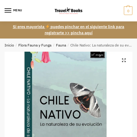
Skip
Skip
to
to
MENU
0
navigation
content
Si eres mayorista
puedes pinchar en el siguiente link para
registrarte >> pincha aquí
Inicio
/
Flora Fauna y Funga
/
Fauna
/
Chile Nativo: La naturaleza de su evolución