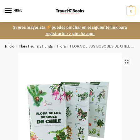
Skip
Skip
to
to
MENU
0
navigation
content
Si eres mayorista
puedes pinchar en el siguiente link para
registrarte >> pincha aquí
Inicio
/
Flora Fauna y Funga
/
Flora
/
FLORA DE LOS BOSQUES DE CHILE – Guia desplegable