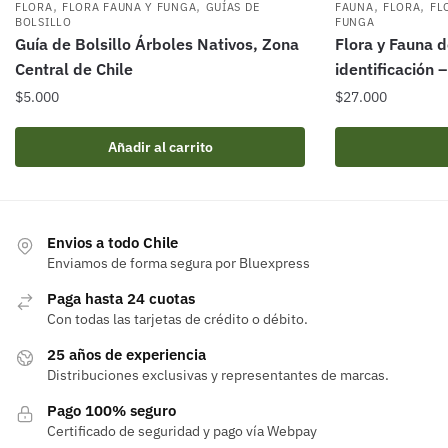
,
,
,
,
FLORA
FLORA FAUNA Y FUNGA
GUÍAS DE
FAUNA
FLORA
FL
BOLSILLO
FUNGA
Guía de Bolsillo Árboles Nativos, Zona
Flora y Fauna d
Central de Chile
identificación 
$
5.000
$
27.000
Añadir al carrito
Envios a todo Chile
Enviamos de forma segura por Bluexpress
Paga hasta 24 cuotas
Con todas las tarjetas de crédito o débito.
25 años de experiencia
Distribuciones exclusivas y representantes de marcas.
Pago 100% seguro
Certificado de seguridad y pago vía Webpay