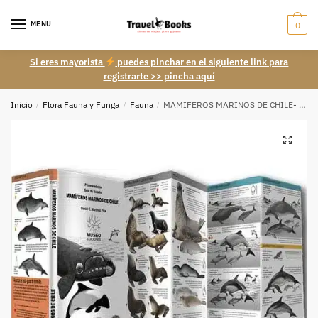
Skip
Skip
to
to
MENU
0
navigation
content
Si eres mayorista
puedes pinchar en el siguiente link para
registrarte >> pincha aquí
Inicio
/
Flora Fauna y Funga
/
Fauna
/
MAMIFEROS MARINOS DE CHILE- DESPLEGABLES- MUSEO ED.