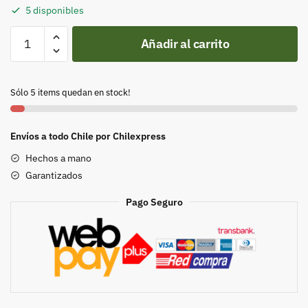
5 disponibles
MAMIFEROS
Añadir al carrito
MARINOS
DE
CHILE-
Sólo 5 items quedan en stock!
DESPLEGABLES-
MUSEO
ED.
Envíos a todo Chile por Chilexpress
cantidad
Hechos a mano
Garantizados
Pago Seguro