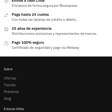
Envios a todo Chile
Enviamos de forma segura por Bluexpress
Paga hasta 24 cuotas
Con todas las tarjetas de crédito o débito.
25 años de experiencia
Distribuciones exclusivas y representantes de marcas.
Pago 100% seguro
Certificado de seguridad y pago vía Webpay
Sobre
Ofertas
Tienda
Preventa
blog
Enlaces útiles