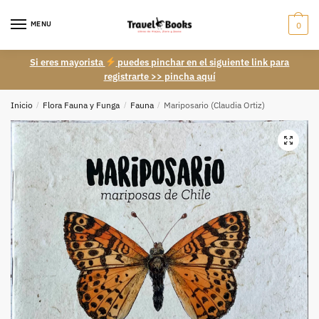
Skip
Skip
to
to
MENU
0
navigation
content
Si eres mayorista
puedes pinchar en el siguiente link para
registrarte >> pincha aquí
Inicio
/
Flora Fauna y Funga
/
Fauna
/
Mariposario (Claudia Ortiz)