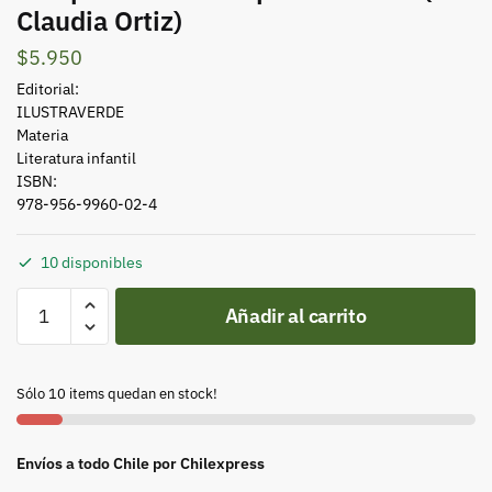
Claudia Ortiz)
$
5.950
Editorial:
ILUSTRAVERDE
Materia
Literatura infantil
ISBN:
978-956-9960-02-4
10 disponibles
Mariposas
Añadir al carrito
chilenas
para
colorear
Sólo 10 items quedan en stock!
(
Claudia
Ortiz)
Envíos a todo Chile por Chilexpress
cantidad