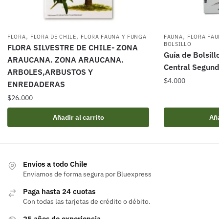
,
,
,
FLORA
FLORA DE CHILE
FLORA FAUNA Y FUNGA
FAUNA
FLORA FAU
BOLSILLO
FLORA SILVESTRE DE CHILE- ZONA
Guía de Bolsill
ARAUCANA. ZONA ARAUCANA.
Central Segund
ARBOLES,ARBUSTOS Y
$
4.000
ENREDADERAS
$
26.000
Añadir al carrito
Aña
Envios a todo Chile
Enviamos de forma segura por Bluexpress
Paga hasta 24 cuotas
Con todas las tarjetas de crédito o débito.
25 años de experiencia