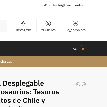
Email:
contacto@travelbooks.cl
Instagram
Mi Cuenta
Pagar compra
$
0
0
ncha aquí
a Desplegable
osaurios: Tesoros
tos de Chile y