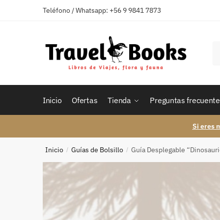
Skip
Skip
Teléfono / Whatsapp: +56 9 9841 7873
to
to
navigation
content
B
po
Inicio
Ofertas
Tienda
Preguntas frecuente
Si eres 
Inicio
Guías de Bolsillo
Guía Desplegable “Dinosauri
/
/