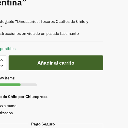
entina”
legable “Dinosaurios: Tesoros Ocultos de Chile y
a”
trucciones en vida de un pasado fascinante
sponibles
Añadir al carrito
able
rios:
99 items!
todo Chile por Chilexpress
s a mano
tizados
na”
d
Pago Seguro