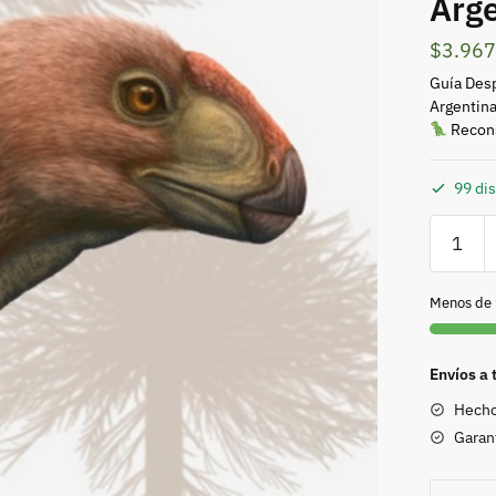
Arg
$
3.967
Guía Desp
Argentin
Recons
99 di
Guía
Despleg
“Dinosau
Menos de 
Tesoros
Ocultos
de
Envíos a 
Chile
Hecho
y
Garan
Argenti
cantida