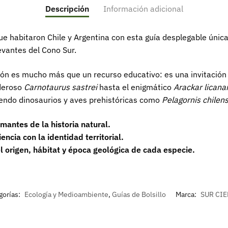
Descripción
Información adicional
 habitaron Chile y Argentina con esta guía desplegable única,
evantes del Cono Sur.
ción es mucho más que un recurso educativo: es una invitación 
oderoso
Carnotaurus sastrei
hasta el enigmático
Arackar licana
yendo dinosaurios y aves prehistóricas como
Pelagornis chilens
mantes de la historia natural.
ncia con la identidad territorial.
 origen, hábitat y época geológica de cada especie.
gorías:
Ecología y Medioambiente
,
Guías de Bolsillo
Marca:
SUR CI