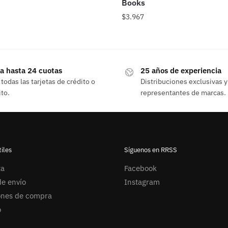
Books
$
3.967
a hasta 24 cuotas
25 años de experiencia
todas las tarjetas de crédito o
Distribuciones exclusivas y
to.
representantes de marcas.
iles
Síguenos en RRSS
ta
Facebook
e envío
Instagram
ones de compra
o