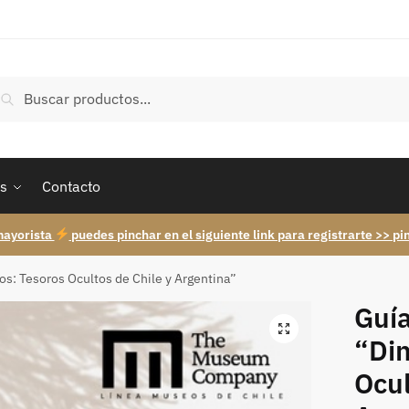
uscar
Buscar
r:
s
Contacto
mayorista
puedes pinchar en el siguiente link para registrarte >> pi
os: Tesoros Ocultos de Chile y Argentina”
Guí
“Din
Ocul