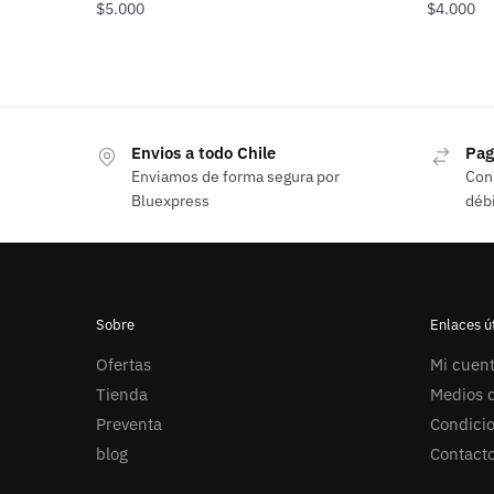
$
5.000
$
4.000
Envios a todo Chile
Pag
Enviamos de forma segura por
Con 
Bluexpress
débi
Sobre
Enlaces út
Ofertas
Mi cuen
Tienda
Medios d
Preventa
Condici
blog
Contact