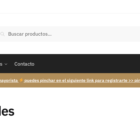
uscar
Buscar
r:
s
Contacto
mayorista
puedes pinchar en el siguiente link para registrarte >> pi
es