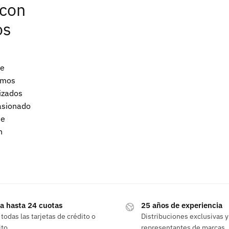
con
os
ue
emos
lizados
asionado
de
n
a hasta 24 cuotas
25 años de experiencia
todas las tarjetas de crédito o
Distribuciones exclusivas y
to.
representantes de marcas.