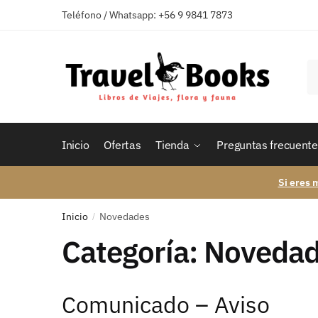
Skip
Skip
Teléfono / Whatsapp: +56 9 9841 7873
to
to
navigation
content
B
po
Inicio
Ofertas
Tienda
Preguntas frecuente
Si eres 
Inicio
Novedades
/
Categoría:
Novedad
Comunicado – Aviso