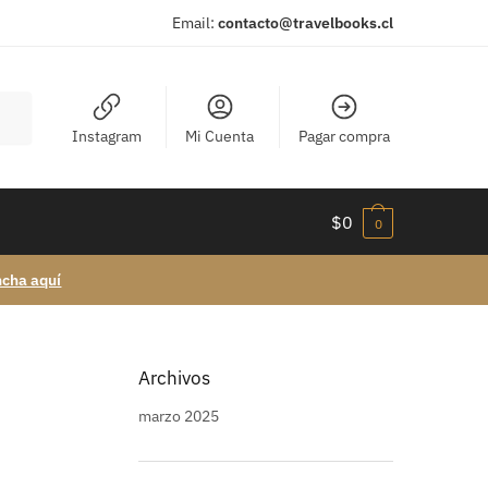
Email:
contacto@travelbooks.cl
Instagram
Mi Cuenta
Pagar compra
$
0
0
ncha aquí
Archivos
marzo 2025