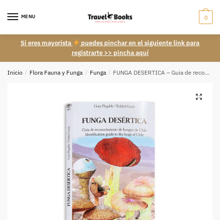
Skip
Skip
to
to
MENU
0
navigation
content
Si eres mayorista
puedes pinchar en el siguiente link para
registrarte >> pincha aquí
Inicio
/
Flora Fauna y Funga
/
Funga
/
FUNGA DESERTICA – Guia de reconocimiento de hongos de chile