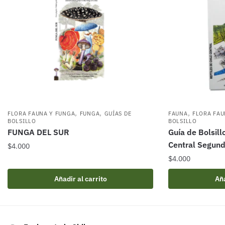
,
,
,
FLORA FAUNA Y FUNGA
FUNGA
GUÍAS DE
FAUNA
FLORA FAU
BOLSILLO
BOLSILLO
FUNGA DEL SUR
Guía de Bolsill
Central Segund
$
4.000
$
4.000
Añadir al carrito
Aña