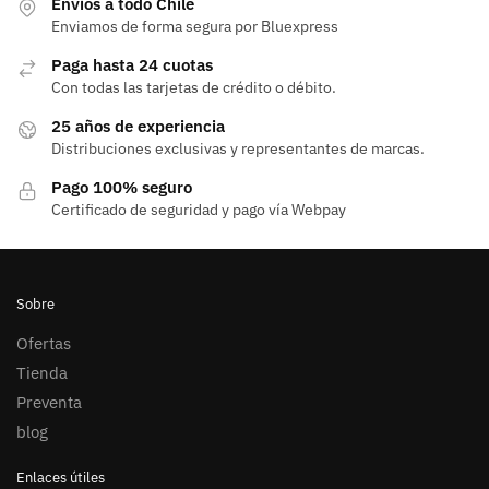
Envios a todo Chile
Enviamos de forma segura por Bluexpress
Paga hasta 24 cuotas
Con todas las tarjetas de crédito o débito.
25 años de experiencia
Distribuciones exclusivas y representantes de marcas.
Pago 100% seguro
Certificado de seguridad y pago vía Webpay
Sobre
Ofertas
Tienda
Preventa
blog
Enlaces útiles