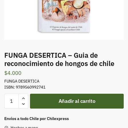
FUNGA DESERTICA – Guia de
reconocimiento de hongos de chile
$
4.000
FUNGA DESERTICA
ISBN: 9789560992741
FUNGA
Añadir al carrito
DESERTICA
-
Guia
Envíos a todo Chile por Chilexpress
de
Hechos a mano