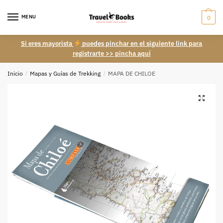
Skip
Skip
to
to
MENU
0
navigation
content
Si eres mayorista
puedes pinchar en el siguiente link para
registrarte >> pincha aquí
Inicio
/
Mapas y Guías de Trekking
/
MAPA DE CHILOE