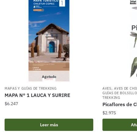
Agotado
,
MAPAS Y GUÍAS DE TREKKING
AVES
AVES DE CHI
GUÍAS DE BOLSILL
MAPA N° 1 LAUCA Y SURIRE
TREKKING
$
6.247
Picaflores de C
$
2.975
Leer más
Aña