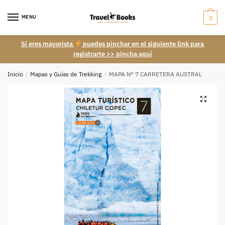
Skip
Skip
to
to
MENU
0
navigation
content
Si eres mayorista
puedes pinchar en el siguiente link para
registrarte >> pincha aquí
Inicio
/
Mapas y Guías de Trekking
/
MAPA N° 7 CARRETERA AUSTRAL