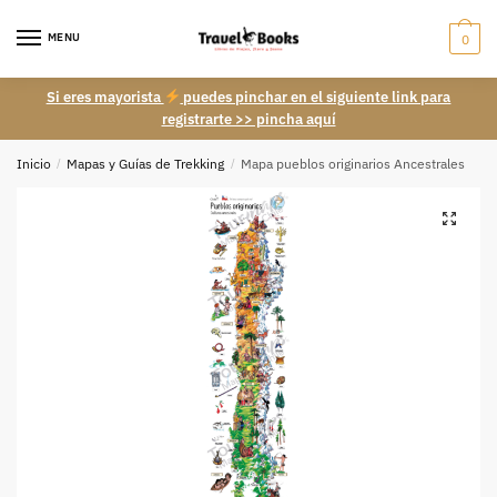
Skip
Skip
to
to
MENU
0
navigation
content
Si eres mayorista
puedes pinchar en el siguiente link para
registrarte >> pincha aquí
Inicio
/
Mapas y Guías de Trekking
/
Mapa pueblos originarios Ancestrales