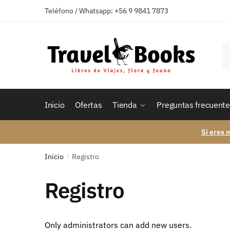
Skip
Skip
Teléfono / Whatsapp: +56 9 9841 7873
to
to
navigation
content
B
po
Inicio
Ofertas
Tienda
Preguntas frecuente
Si eres 
Inicio
Registro
/
Registro
Only administrators can add new users.