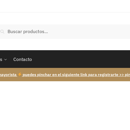
uscar
Buscar
r:
s
Contacto
mayorista
puedes pinchar en el siguiente link para registrarte >> pi