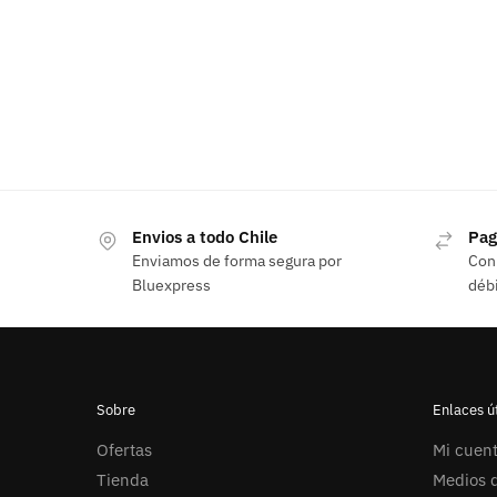
Envios a todo Chile
Pag
Enviamos de forma segura por
Con 
Bluexpress
débi
Sobre
Enlaces út
Ofertas
Mi cuen
Tienda
Medios d