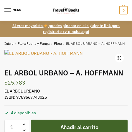
Skip
Skip
to
to
MENU
0
navigation
content
Si eres mayorista
puedes pinchar en el siguiente link para
registrarte >> pincha aquí
Inicio
/
Flora Fauna y Funga
/
Flora
/
EL ARBOL URBANO – A. HOFFMANN
EL ARBOL URBANO – A. HOFFMANN
$
25.783
EL ARBOL URBANO
ISBN: 9789567743025
4 disponibles
EL
Añadir al carrito
ARBOL