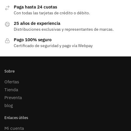
Paga hasta 24 cuotas
Con todas las tarjetas de crédito o débito.
25 años de experiencia
Distribuciones exclusivas y representantes de marcas.
Pago 100% seguro
Certificado de seguridad y pago vía Webpay
Sobre
Ofertas
Tienda
Preventa
blog
Enlaces útiles
Mi cuenta