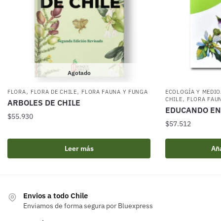
Agotado
,
,
FLORA
FLORA DE CHILE
FLORA FAUNA Y FUNGA
ECOLOGÍA Y MEDI
,
CHILE
FLORA FAU
ARBOLES DE CHILE
EDUCANDO EN 
$
55.930
$
57.512
Leer más
Aña
Envios a todo Chile
Enviamos de forma segura por Bluexpress