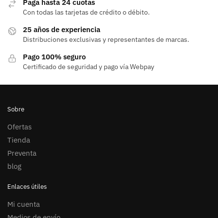
Paga hasta 24 cuotas
Con todas las tarjetas de crédito o débito.
25 años de experiencia
Distribuciones exclusivas y representantes de marcas.
Pago 100% seguro
Certificado de seguridad y pago vía Webpay
Sobre
Ofertas
Tienda
Preventa
blog
Enlaces útiles
Mi cuenta
Medios de envío