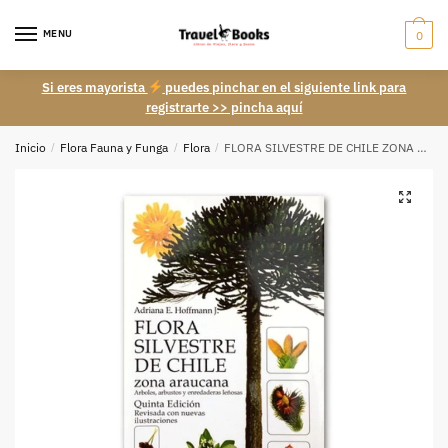
Skip
Skip
to
to
MENU
0
navigation
content
Si eres mayorista
puedes pinchar en el siguiente link para
registrarte >> pincha aquí
Inicio
/
Flora Fauna y Funga
/
Flora
/
FLORA SILVESTRE DE CHILE ZONA ARAUCANA – A. Hoffmann