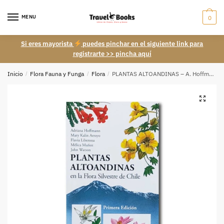
Skip
Skip
to
to
MENU
0
navigation
content
Si eres mayorista
puedes pinchar en el siguiente link para
registrarte >> pincha aquí
Inicio
/
Flora Fauna y Funga
/
Flora
/
PLANTAS ALTOANDINAS – A. Hoffmann