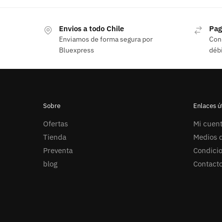
Envios a todo Chile
Pag
Enviamos de forma segura por
Con 
Bluexpress
débi
Sobre
Enlaces út
Ofertas
Mi cuen
Tienda
Medios d
Preventa
Condici
blog
Contact