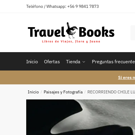
Skip
Skip
Teléfono / Whatsapp: +56 9 9841 7873
to
to
navigation
content
B
po
Inicio
Ofertas
Tienda
Preguntas frecuente
Si eres 
Inicio
Paisajes y Fotografía
RECORRIENDO CHILE L
/
/