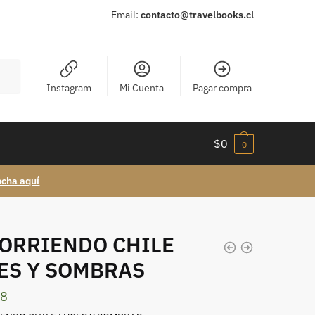
Email:
contacto@travelbooks.cl
Instagram
Mi Cuenta
Pagar compra
$
0
0
ncha aquí
ORRIENDO CHILE
ES Y SOMBRAS
18