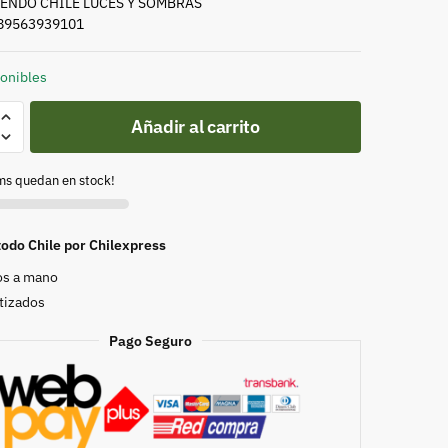
ENDO CHILE LUCES Y SOMBRAS
789563939101
ponibles
IENDO
Añadir al carrito
ems quedan en stock!
AS
d
todo Chile por Chilexpress
s a mano
tizados
Pago Seguro