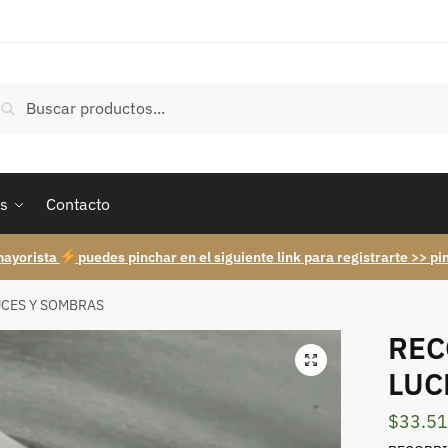
uscar
Buscar
r:
s
Contacto
mayorista
puedes pinchar en el siguiente link para registrarte >> pi
UCES Y SOMBRAS
REC
LUC
$
33.5