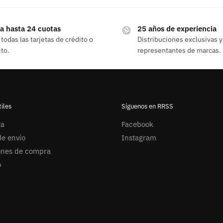
a hasta 24 cuotas
25 años de experiencia
todas las tarjetas de crédito o
Distribuciones exclusivas y
to.
representantes de marcas.
iles
Síguenos en RRSS
ta
Facebook
e envío
Instagram
ones de compra
o