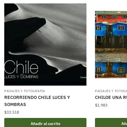
PAISAJES Y FOTOGRAFÍA
PAISAJES Y FOTOG
RECORRIENDO CHILE LUCES Y
CHILOE UNA R
SOMBRAS
$
1.983
$
33.518
Añadir al carrito
Aña