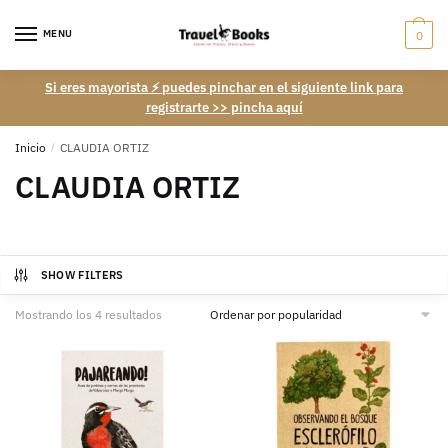
Skip
Skip
to
to
MENU
0
navigation
content
Si eres mayorista ⚡ puedes pinchar en el siguiente link para
registrarte >> pincha aquí
Inicio
/
CLAUDIA ORTIZ
CLAUDIA ORTIZ
SHOW FILTERS
Ordenado
Mostrando los 4 resultados
por
popularidad