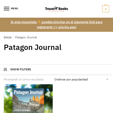
Skip
Skip
to
to
MENU
0
navigation
content
Si eres mayorista
puedes pinchar en el siguiente link para
registrarte >> pincha aquí
Inicio
/
Patagon Journal
Patagon Journal
SHOW FILTERS
Mostrando el único resultado