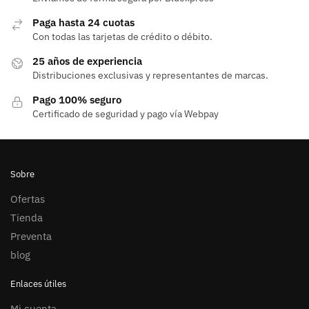
Paga hasta 24 cuotas
Con todas las tarjetas de crédito o débito.
25 años de experiencia
Distribuciones exclusivas y representantes de marcas.
Pago 100% seguro
Certificado de seguridad y pago vía Webpay
Sobre
Ofertas
Tienda
Preventa
blog
Enlaces útiles
Mi cuenta