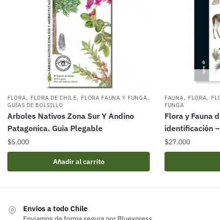
,
,
,
,
,
FLORA
FLORA DE CHILE
FLORA FAUNA Y FUNGA
FAUNA
FLORA
FL
GUÍAS DE BOLSILLO
FUNGA
Arboles Nativos Zona Sur Y Andino
Flora y Fauna d
Patagonica. Guia Plegable
identificación 
$
5.000
$
27.000
Añadir al carrito
Envios a todo Chile
Enviamos de forma segura por Bluexpress