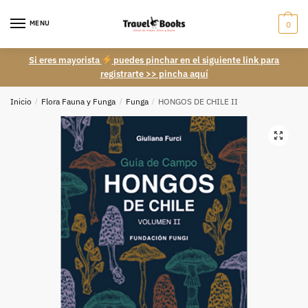
Skip
Skip
to
to
MENU
0
navigation
content
Si eres mayorista
puedes pinchar en el siguiente link para
registrarte >> pincha aquí
Inicio
/
Flora Fauna y Funga
/
Funga
/
HONGOS DE CHILE II