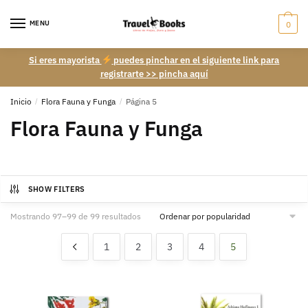
Skip
Skip
to
to
MENU
0
navigation
content
Si eres mayorista
puedes pinchar en el siguiente link para
registrarte >> pincha aquí
Inicio
/
Flora Fauna y Funga
/
Página 5
Flora Fauna y Funga
SHOW FILTERS
Ordenado
Mostrando 97–99 de 99 resultados
por
popularidad
1
2
3
4
5