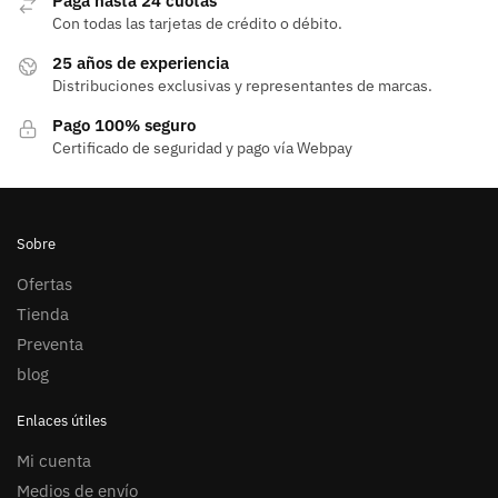
Paga hasta 24 cuotas
Con todas las tarjetas de crédito o débito.
25 años de experiencia
Distribuciones exclusivas y representantes de marcas.
Pago 100% seguro
Certificado de seguridad y pago vía Webpay
Sobre
Ofertas
Tienda
Preventa
blog
Enlaces útiles
Mi cuenta
Medios de envío