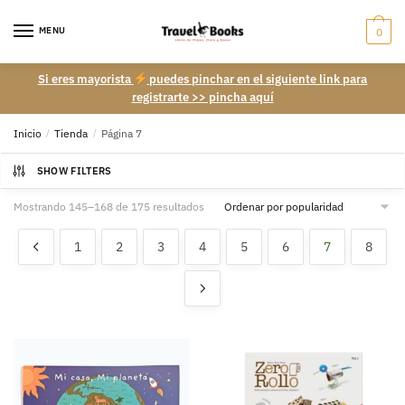
Skip
Skip
to
to
MENU
0
navigation
content
Si eres mayorista
puedes pinchar en el siguiente link para
registrarte >> pincha aquí
Inicio
/
Tienda
/
Página 7
SHOW FILTERS
Ordenado
Mostrando 145–168 de 175 resultados
por
popularidad
1
2
3
4
5
6
7
8