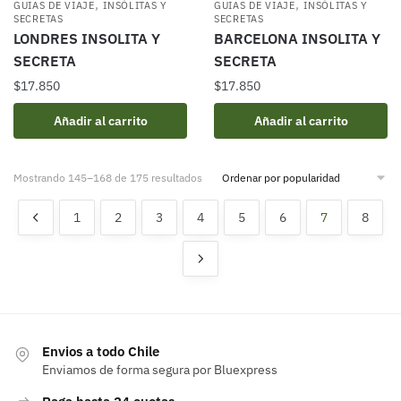
,
,
GUIAS DE VIAJE
INSÓLITAS Y
GUIAS DE VIAJE
INSÓLITAS Y
SECRETAS
SECRETAS
LONDRES INSOLITA Y
BARCELONA INSOLITA Y
SECRETA
SECRETA
$
17.850
$
17.850
Añadir al carrito
Añadir al carrito
Ordenado
Mostrando 145–168 de 175 resultados
por
popularidad
1
2
3
4
5
6
7
8
Envios a todo Chile
Enviamos de forma segura por Bluexpress